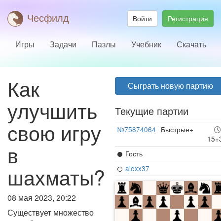
Чесфилд
Войти
Регистрация
Игры
Задачи
Пазлы
Учебник
Скачать
Как
Сыграть новую партию
улучшить
Текущие партии
свою игру
№75874064
Быстрые+
15+
в
Гость
шахматы?
alexx37
08 мая 2023, 20:22
Существует множество