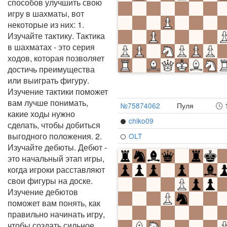
способов улучшить свою
игру в шахматы, вот
некоторые из них: 1.
Изучайте тактику. Тактика
в шахматах - это серия
ходов, которая позволяет
достичь преимущества
или выиграть фигуру.
Изучение тактики поможет
вам лучше понимать,
№75874062
Пуля
какие ходы нужно
chiko09
сделать, чтобы добиться
выгодного положения. 2.
OLT
Изучайте дебюты. Дебют -
это начальный этап игры,
когда игроки расставляют
свои фигуры на доске.
Изучение дебютов
поможет вам понять, как
правильно начинать игру,
чтобы создать сильное