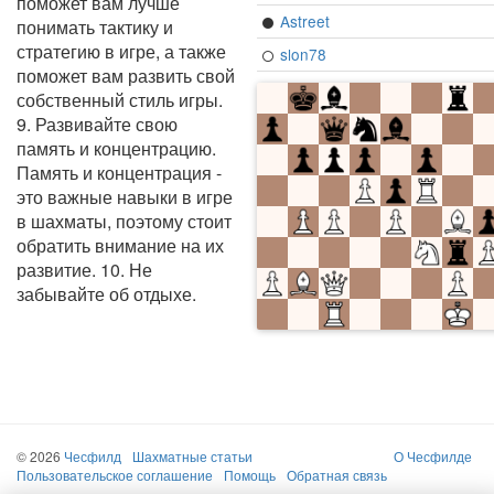
поможет вам лучше
Astreet
понимать тактику и
стратегию в игре, а также
slon78
поможет вам развить свой
собственный стиль игры.
9. Развивайте свою
память и концентрацию.
Память и концентрация -
это важные навыки в игре
в шахматы, поэтому стоит
обратить внимание на их
развитие. 10. Не
забывайте об отдыхе.
© 2026
Чесфилд
Шахматные статьи
О Чесфилде
Пользовательское соглашение
Помощь
Обратная связь