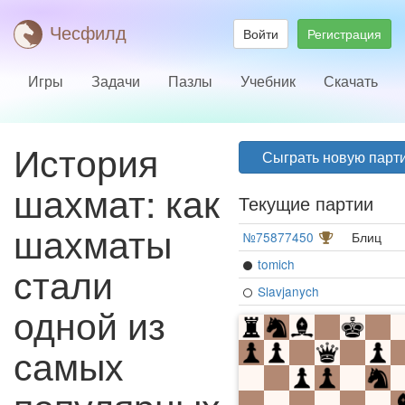
Чесфилд
Войти
Регистрация
Игры
Задачи
Пазлы
Учебник
Скачать
История
Сыграть новую парт
шахмат: как
Текущие партии
шахматы
№75877450
Блиц
tomich
стали
Slavjanych
одной из
самых