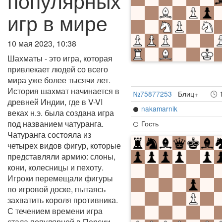
популярных
игр в мире
10 мая 2023, 10:38
Шахматы - это игра, которая
привлекает людей со всего
мира уже более тысячи лет.
История шахмат начинается в
№75877253
Блиц+
древней Индии, где в V-VI
nakamarnik
веках н.э. была создана игра
под названием чатуранга.
Гость
Чатуранга состояла из
четырех видов фигур, которые
представляли армию: слоны,
кони, колесницы и пехоту.
Игроки перемещали фигуры
по игровой доске, пытаясь
захватить короля противника.
С течением времени игра
стала популярной в Персии,