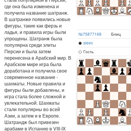
где она была изменена и
получила название шатранж.
В шатранже появились новые
фигуры, такие как ферзь и
ладья, и правила игры были
№75877168
Блиц
упрощены. Шатранж была
sleev
популярна среди элиты
Персии и была затем
Гость
перенесена в Арабский мир. В
Арабском мире игра была
доработана и получила свое
современное название -
шахматы. Новые правила и
фигуры были добавлены, и
игра стала более сложной и
увлекательной. Шахматы
стали популярны во всей
Азии, а затем и в Европе.
Шатрандж был привезен
арабами в Испанию в VIII-IX